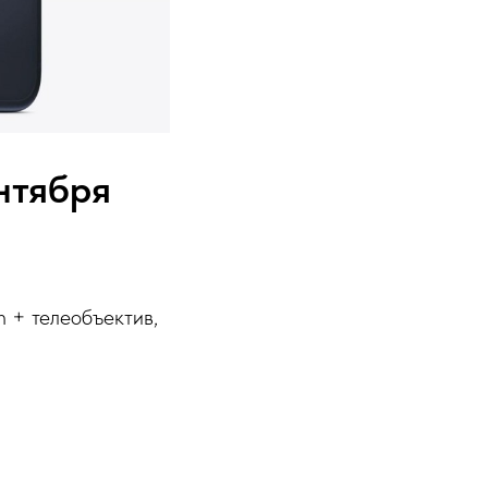
нтября
on + телеобъектив,