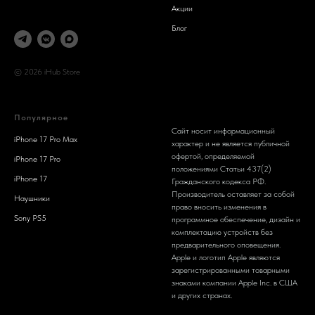
Акции
Блог
© 2026 iHub Store
Популярное
Сайт носит информационный
iPhone 17 Pro Max
характер и не является публичной
офертой, определяемой
iPhone 17 Pro
положениями Статьи 437(2)
iPhone 17
Гражданского кодекса РФ.
Производитель оставляет за собой
Наушники
право вносить изменения в
Sony PS5
программное обеспечение, дизайн и
комплектацию устройств без
предварительного оповещения.
Apple и логотип Apple являются
зарегистрированными товарными
знаками компании Apple Inc. в США
и других странах.