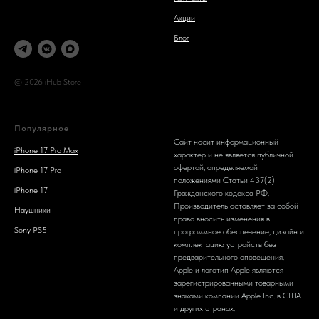
Акции
Блог
© 2026 iHub Store
Популярное
Сайт носит информационный
iPhone 17 Pro Max
характер и не является публичной
офертой, определяемой
iPhone 17 Pro
положениями Статьи 437(2)
iPhone 17
Гражданского кодекса РФ.
Производитель оставляет за собой
Наушники
право вносить изменения в
Sony PS5
программное обеспечение, дизайн и
комплектацию устройств без
предварительного оповещения.
Apple и логотип Apple являются
зарегистрированными товарными
знаками компании Apple Inc. в США
и других странах.