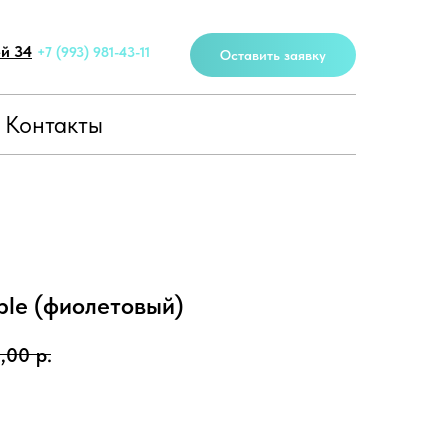
ей 34
+7 (993) 981-43-11
Оставить заявку
Контакты
rple (фиолетовый)
,00
р.
В корзину