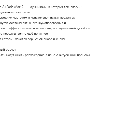
 с AirPods Max 2 — наушниками, в которых технологии и
деальное сочетание.
средним частотам и кристально чистым верхам вы
инутая система активного шумоподавления и
вают эффект полного присутствия, а современный дизайн и
ое прослушивание ещё приятнее.
в который хочется вернуться снова и снова.
ный расчет.
ять могут иметь расхождение в цене с актуальным прайсом,