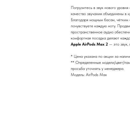
Погрузитесь в звук нового уровня
качество звучания объединены в и
Благодаря мощным басам, чётким 
почувствуете каждую ноту. Продв
пространственное аудио обеспечи
комфортная посадка делают кажд
Apple AirPods Max 2
— это звук, 
* Цена указана по акции за налич
** Определенные модели/цвет/пам
просьба уточнять у менеджера.
Модель: AirPods Max