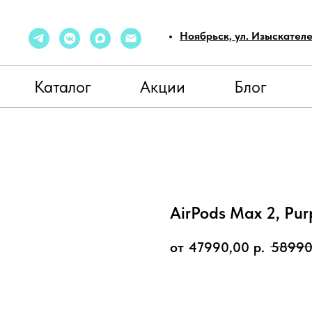
Ноябрьск, ул. Изыскател
Каталог
Акции
Блог
AirPods Max 2, Pu
47990,00
р.
58990