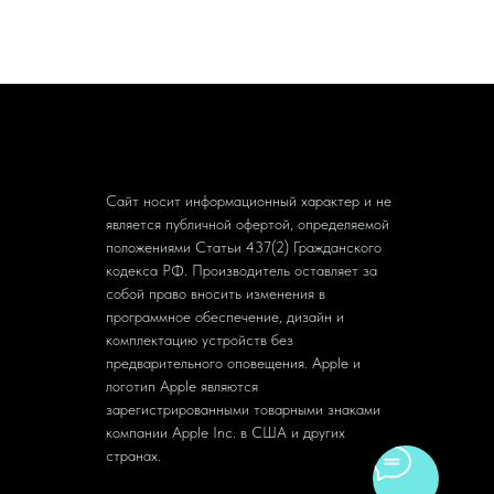
Сайт носит информационный характер и не
является публичной офертой, определяемой
положениями Статьи 437(2) Гражданского
кодекса РФ. Производитель оставляет за
собой право вносить изменения в
программное обеспечение, дизайн и
комплектацию устройств без
предварительного оповещения. Apple и
логотип Apple являются
зарегистрированными товарными знаками
компании Apple Inc. в США и других
странах.