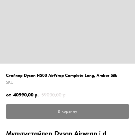
Стайлер Dyson HS08 AirWrap Complete Long, Amber Silk
SKU:
40990,00
р.
59000,00
р.
В корзину
Мультистайлер Dyson Airwrap i.d.