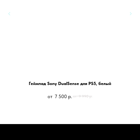
Геймпад Sony DualSense для PS5, белый
7 500
р.
9 990
р.