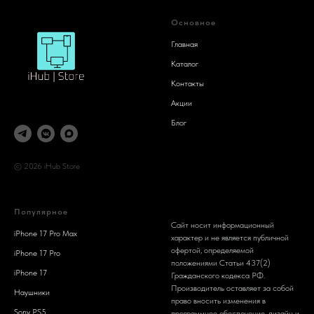
Основное
Главная
Каталог
Контакты
Акции
Блог
© 2026 iHub Store
Популярное
Сайт носит информационный
iPhone 17 Pro Max
характер и не является публичной
офертой, определяемой
iPhone 17 Pro
положениями Статьи 437(2)
iPhone 17
Гражданского кодекса РФ.
Производитель оставляет за собой
Наушники
право вносить изменения в
Sony PS5
программное обеспечение, дизайн и