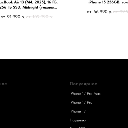
cBook Air 13 (M4, 2025), 16 ГБ,
iPhone 15 256GB, го
256 ГБ SSD, Midnight (темная
66 990
р.
99 
ночь)
91 990
р.
109 990
р.
ное
Популярное
iPhone 17 Pro Max
iPhone 17 Pro
iPhone 17
Наушники