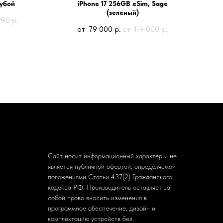
лубой
iPhone 17 256GB eSim, Sage
(зеленый)
990
р.
79 000
р.
119 000
р.
Сайт носит информационный характер и не
является публичной офертой, определяемой
положениями Статьи 437(2) Гражданского
кодекса РФ. Производитель оставляет за
собой право вносить изменения в
программное обеспечение, дизайн и
комплектацию устройств без