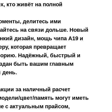
ех, кто живёт на полной
оменты, делитесь ими
вайтесь на связи дольше. Новый
онкий дизайн, мощь чипа A19 и
ру, которая превращает
торию. Надёжный, быстрый и
оздан быть вашим главным
 день.
 акции за наличный расчет
модели/цвет/память могут иметь
не с актуальным прайсом,