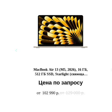
Titanium
MacBook Air 13 (M5, 2026), 16 ГБ,
512 ГБ SSD, Starlight (сияющая
звезда)
Цена по запросу
990
р.
129 000
р.
102 990
р.