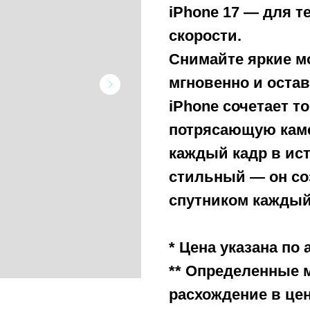
iPhone 17 — для т
скорости.
Снимайте яркие м
мгновенно и оста
iPhone сочетает т
потрясающую каме
каждый кадр в ис
стильный — он с
спутником каждый
* Цена указана по
** Определенные 
расхождение в це