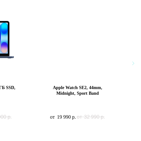
 ГБ SSD,
Apple Watch SE2, 44mm,
Midnight, Sport Band
000
р.
32 990
р.
19 990
р.