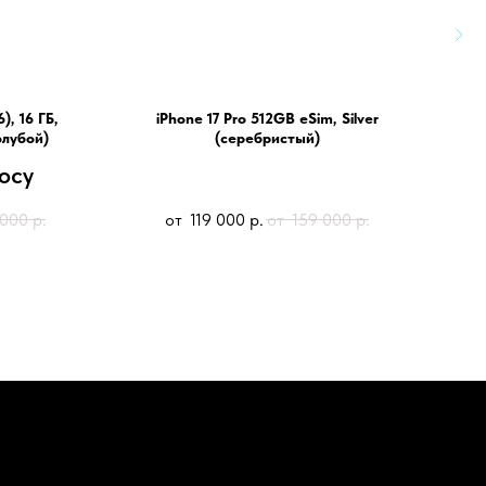
), 16 ГБ,
iPhone 17 Pro 512GB eSim, Silver
олубой)
(серебристый)
осу
 000
р.
119 000
р.
159 000
р.