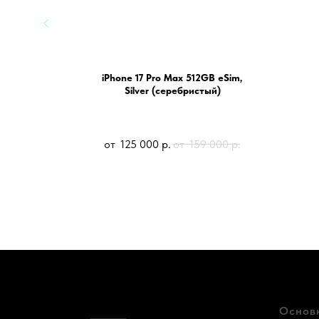
 синий
iPhone 17 Pro Max 512GB eSim,
Silver (серебристый)
990
р.
125 000
р.
159 000
р.
Основ