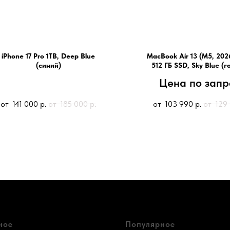
iPhone 17 Pro 1TB, Deep Blue
MacBook Air 13 (M5, 2026
(синий)
512 ГБ SSD, Sky Blue (г
Цена по запр
141 000
р.
185 000
р.
103 990
р.
129
ное
Популярное