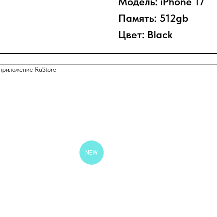
Модель: iPhone 17
Память: 512gb
Цвет: Black
приложение RuStore
NEW