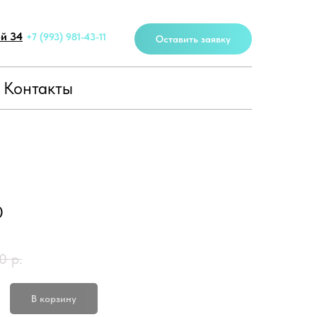
ей 34
+7 (993) 981-43-11
Оставить заявку
Контакты
)
0
р.
В корзину