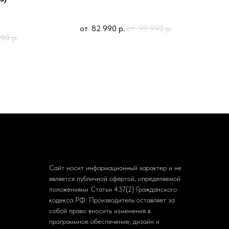
82 990
р.
99 990
р.
990
р.
Сайт носит информационный характер и не
является публичной офертой, определяемой
положениями Статьи 437(2) Гражданского
кодекса РФ. Производитель оставляет за
собой право вносить изменения в
программное обеспечение, дизайн и