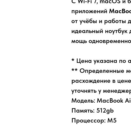
С Wi-Fi 7, macOS и
приложений
MacBoo
от учёбы и работы 
идеальный ноутбук д
мощь одновременно
* Цена указана по 
** Определенные мо
расхождение в цене
уточнять у менедже
Модель: MacBook Ai
Память: 512gb
Процессор: M5