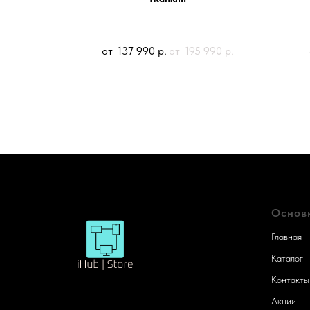
000
р.
137 990
р.
195 990
р.
Основ
Главная
Каталог
Контакты
Акции