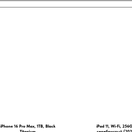
iPhone 16 Pro Max, 1TB, Black
iPad 11, Wi-Fi, 256
Titanium
серебристый (202