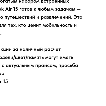
 богатым набором встроенных
k Air 15
готов к любым задачам —
до путешествий и развлечений. Это
ля тех, кто ценит мобильность и
.
акции за наличный расчет
дели/цвет/память могут иметь
 с актуальным прайсом, просьба
ра
r 15