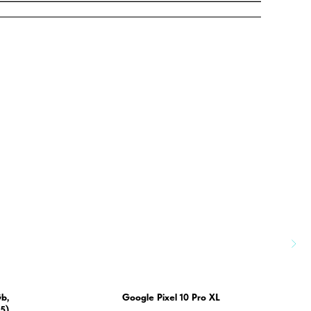
Gb,
Google Pixel 10 Pro XL
i
5)