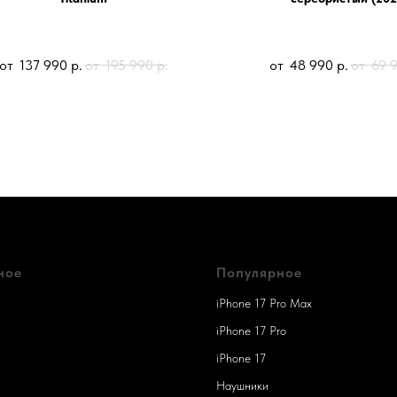
137 990
р.
195 990
р.
48 990
р.
69 
ное
Популярное
iPhone 17 Pro Max
iPhone 17 Pro
iPhone 17
Наушники