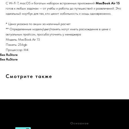
С Wi-Fi 7, macOS и богатым набором встроенных приложений
MacBook Air 15
готов к любым задачам — от учёбы и работы до путешествий и развлечений. Это
идеальный ноутбук для тех, кто ценит мобильность и мощь одновременно.
* Цена указана по акции за наличный расчет
** Определенные модели/цвет/память могут иметь расхождение в цене с
актуальным прайсом, просьба уточнять у менеджера
Модель: MacBook Air 15
Память: 256gb
Процессор: M4
Без RuStore
Без RuStore
Смотрите также
Основное