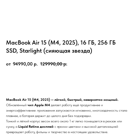
MacBook Air 15 (M4, 2025), 16 ГБ, 256 ГБ
SSD, Starlight (сияющая звезда)
94990,00
р.
129990,00
р.
В корзину
MacBook Air 15 (M4, 2025) — лёгкий, быстрый, невероятно мощный.
Обновлённый
чип Apple M4
делает работу ещё продуктивнее и
энергоэффективнее: приложения запускаются мгновенно, многозадачность стала
плавнее, а батарея держит до целого дня без подзарядки.
Тонкий и лёгкий корпус весом всего около 1 кг легко помещается в рюкзак или
сумку, а
Liquid Retina дисплей
с яркими цветами и высокой детализацией
превращает работу, фильмы и творчество в настоящее удовольствие.