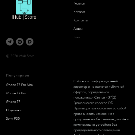
Главная
Каталог
Контакты
Акции
Блог
© 2026 iHub Store
Популярное
Сайт носит информационный
iPhone 17 Pro Max
характер и не является публичной
офертой, определяемой
iPhone 17 Pro
положениями Статьи 437(2)
iPhone 17
Гражданского кодекса РФ.
Производитель оставляет за собой
Наушники
право вносить изменения в
Sony PS5
программное обеспечение, дизайн и
комплектацию устройств без
предварительного оповещения.