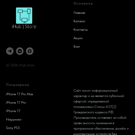
Основное
Главная
Каталог
Контакты
Акции
Блог
© 2026 iHub Store
Популярное
Сайт носит информационный
iPhone 17 Pro Max
характер и не является публичной
офертой, определяемой
iPhone 17 Pro
положениями Статьи 437(2)
iPhone 17
Гражданского кодекса РФ.
Производитель оставляет за собой
Наушники
право вносить изменения в
Sony PS5
программное обеспечение, дизайн и
комплектацию устройств без