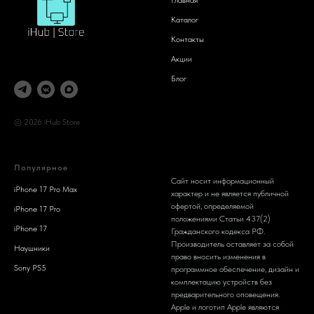
Каталог
Контакты
Акции
Блог
© 2026 iHub Store
Популярное
Сайт носит информационный
iPhone 17 Pro Max
характер и не является публичной
офертой, определяемой
iPhone 17 Pro
положениями Статьи 437(2)
iPhone 17
Гражданского кодекса РФ.
Производитель оставляет за собой
Наушники
право вносить изменения в
Sony PS5
программное обеспечение, дизайн и
комплектацию устройств без
предварительного оповещения.
Apple и логотип Apple являются