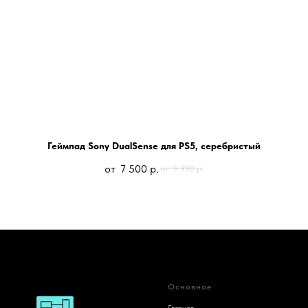
Геймпад Sony DualSense для PS5, серебристый
7 500
р.
9 990
р.
Основное
Главная