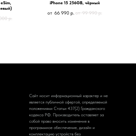
 eSim,
iPhone 15 256GB, чёрный
жевый)
66 990
р.
99 990
р.
000
р.
Сайт носит информационный характер и не
является публичной офертой, определяемой
положениями Статьи 437(2) Гражданского
кодекса РФ. Производитель оставляет за
собой право вносить изменения в
программное обеспечение, дизайн и
комплектацию устройств без