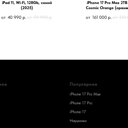
iPad 11, Wi-Fi, 128Gb, синий
iPhone 17 Pro Max 2TB
(2025)
Cosmic Orange (оран
40 990
р.
59 990
р.
161 000
р.
210 
ное
Популярное
iPhone 17 Pro Max
iPhone 17 Pro
iPhone 17
Наушники