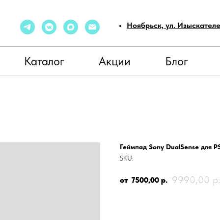
Ноябрьск, ул. Изыскател
Каталог
Акции
Блог
Геймпад Sony DualSense для P
SKU:
9990,00
р
7500,00
р.