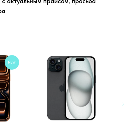
 с актуальным прайсом, просьба
ра
NEW