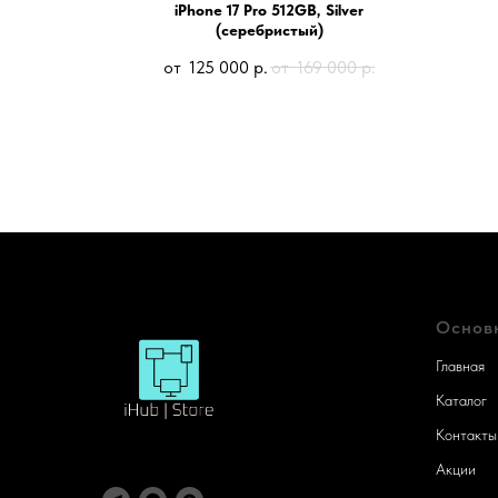
еный
iPhone 17 Pro 512GB, Silver
(серебристый)
90
р.
125 000
р.
169 000
р.
Основ
Главная
Каталог
Контакты
Акции