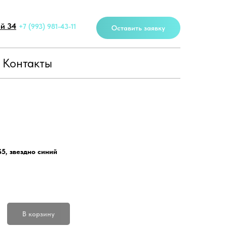
ей 34
+7 (993) 981-43-11
Оставить заявку
Контакты
S5, звездно синий
.
В корзину