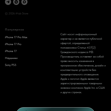
© 2026 iHub Store
Популярное
Сайт носит информационный
iPhone 17 Pro Max
характер и не является публичной
офертой, определяемой
iPhone 17 Pro
положениями Статьи 437(2)
iPhone 17
Гражданского кодекса РФ.
Производитель оставляет за собой
Наушники
право вносить изменения в
Sony PS5
программное обеспечение, дизайн и
комплектацию устройств без
предварительного оповещения.
Apple и логотип Apple являются
зарегистрированными товарными
знаками компании Apple Inc. в США
и других странах.