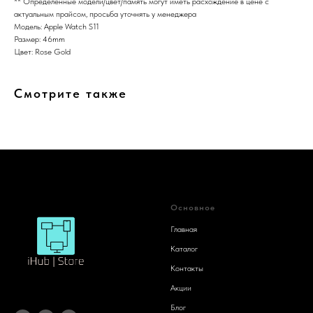
** Определенные модели/цвет/память могут иметь расхождение в цене с
актуальным прайсом, просьба уточнять у менеджера
Модель: Apple Watch S11
Размер: 46mm
Цвет: Rose Gold
Смотрите также
Основное
Главная
Каталог
Контакты
Акции
Блог