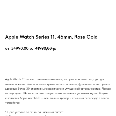
Apple Watch Series 11, 46mm, Rose Gold
34990,00
р.
41990,00
р.
В корзину
Apple Watch S11 — это стильные умные часы, которые идеально подходят для
активной жизни. Они оснащены ярким Retina-дисплеем, функциями мониторинга
здоровья, более 30 спортивными режимами и улучшенной автономностью. Легкая
интеграция с iPhone позволяет получать уведомления и управлять музыкой прямо
с запястья. Apple Watch S11 — ваш личный тренер и стильный аксессуар в одном
устройстве.
* Цена указана по акции за наличный расчет