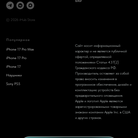
Блог
© 2026 iHub Store
Популярное
Сайт носит информационный
iPhone 17 Pro Max
характер и не является публичной
офертой, определяемой
iPhone 17 Pro
положениями Статьи 437(2)
iPhone 17
Гражданского кодекса РФ.
Производитель оставляет за собой
Наушники
право вносить изменения в
Sony PS5
программное обеспечение, дизайн и
комплектацию устройств без
предварительного оповещения.
Apple и логотип Apple являются
зарегистрированными товарными
знаками компании Apple Inc. в США
и других странах.